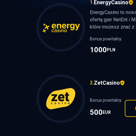
EnergyCasino
1.
EnergyCasino to nows
ofertę gier NetEnt i 
które możesz znać z 
Bonus powitalny:
1000
PLN
ZetCasino
2.
Bonus powitalny:
500
EUR