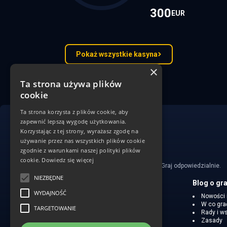
300
EUR
Pokaż wszystkie kasyna
×
Ta strona używa plików
cookie
Ta strona korzysta z plików cookie, aby
zapewnić lepszą wygodę użytkowania.
Korzystając z tej strony, wyrażasz zgodę na
używanie przez nas wszystkich plików cookie
zgodnie z warunkami naszej polityki plików
cookie.
Dowiedz się więcej
Hazard może uzależniać. Graj odpowiedzialnie.
NIEZBĘDNE
CasinoSearch
Blog o gr
WYDAJNOŚĆ
O nas
Nowości 
Odpowiedzialna gra
W co gra
TARGETOWANIE
Polityka prywatności
Rady i w
Wyłączenie odpowiedzialności
Zasady