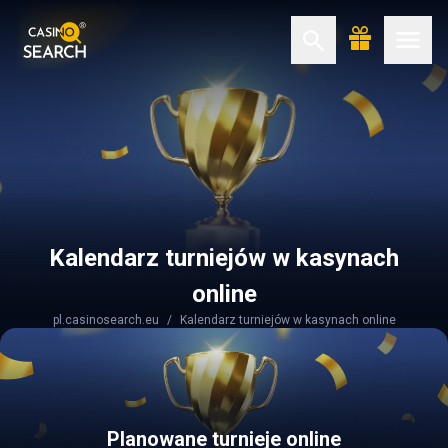
Kalendarz turniejów w kasynach
online
pl.casinosearch.eu
Kalendarz turniejów w kasynach online
Planowane turnieje online