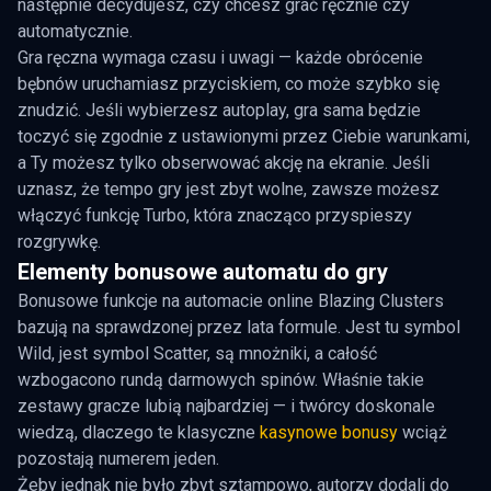
następnie decydujesz, czy chcesz grać ręcznie czy
automatycznie.
Gra ręczna wymaga czasu i uwagi — każde obrócenie
bębnów uruchamiasz przyciskiem, co może szybko się
znudzić. Jeśli wybierzesz autoplay, gra sama będzie
toczyć się zgodnie z ustawionymi przez Ciebie warunkami,
a Ty możesz tylko obserwować akcję na ekranie. Jeśli
uznasz, że tempo gry jest zbyt wolne, zawsze możesz
włączyć funkcję Turbo, która znacząco przyspieszy
rozgrywkę.
Elementy bonusowe automatu do gry
Bonusowe funkcje na automacie online Blazing Clusters
bazują na sprawdzonej przez lata formule. Jest tu symbol
Wild, jest symbol Scatter, są mnożniki, a całość
wzbogacono rundą darmowych spinów. Właśnie takie
zestawy gracze lubią najbardziej — i twórcy doskonale
wiedzą, dlaczego te klasyczne
kasynowe bonusy
wciąż
pozostają numerem jeden.
Żeby jednak nie było zbyt sztampowo, autorzy dodali do