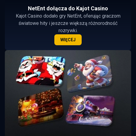
NetEnt dołącza do Kajot Casino
Kajot Casino dodało gry NetEnt, oferując graczom
światowe hity i jeszcze większą różnorodność
rozrywki.
WIĘCEJ