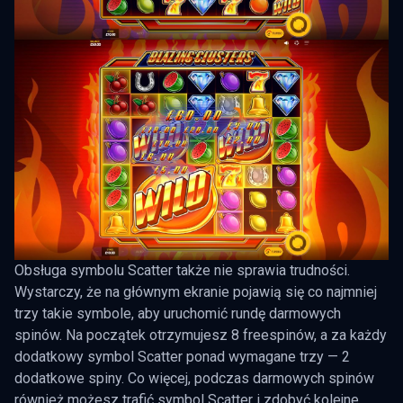
Obsługa symbolu Scatter także nie sprawia trudności.
Wystarczy, że na głównym ekranie pojawią się co najmniej
trzy takie symbole, aby uruchomić rundę darmowych
spinów. Na początek otrzymujesz 8 freespinów, a za każdy
dodatkowy symbol Scatter ponad wymagane trzy — 2
dodatkowe spiny. Co więcej, podczas darmowych spinów
również możesz trafić symbol Scatter i zdobyć kolejne