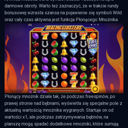
darmowe obroty. Warto też zaznaczyć, że w trakcie rundy
bonusowej wzrasta szansa na pojawienie się symboli Wild
oraz cały czas aktywna jest funkcja Płonącego Mnożnika.
Płonący mnożnik działa tak, że podczas freespinów, po
prawej stronie nad bębnami, wyświetla się specjalne pole z
aktualną wartością mnożnika wygranych. Startuje on od
wartości x1, ale podczas zatrzymywania bębnów, na
planszę mogą spadać dodatkowe mnożniki, które sumują