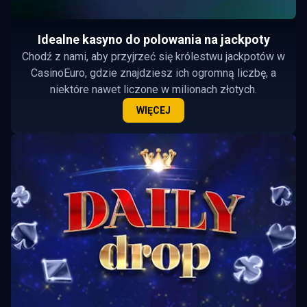
Idealne kasyno do polowania na jackpoty
Chodź z nami, aby przyjrzeć się królestwu jackpotów w
CasinoEuro, gdzie znajdziesz ich ogromną liczbę, a
niektóre nawet liczone w milionach złotych.
WIĘCEJ