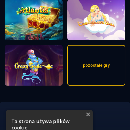
pozostałe gry
×
Ta strona używa plików
cookie