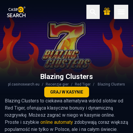
Blazing Clusters
pl.casinosearch.eu
Recenzje gier
Red Tiger
Blazing Clusters
GRAJ W KASYNIE
Blazing Clusters to ciekawa alternatywa wśród slotów od
Red Tiger, oferująca klasyczne bonusy i dynamiczną
rozgrywkę. Możesz zagrać w niego w kasynie online.
Proste i szybkie
online automaty
zdobywają coraz większą
popularność nie tylko w Polsce, ale i na całym świecie.