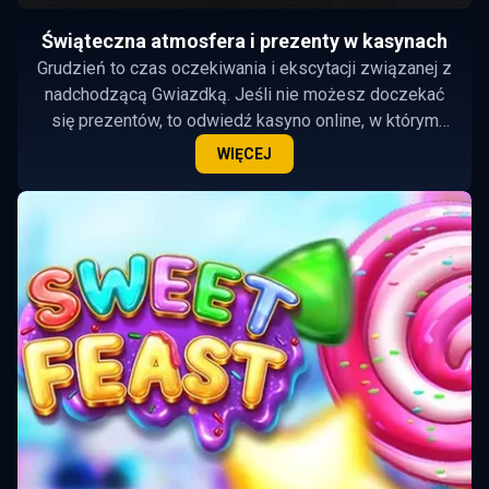
Świąteczna atmosfera i prezenty w kasynach
Grudzień to czas oczekiwania i ekscytacji związanej z
nadchodzącą Gwiazdką. Jeśli nie możesz doczekać
się prezentów, to odwiedź kasyno online, w którym
czekają one na Ciebie już teraz!
WIĘCEJ