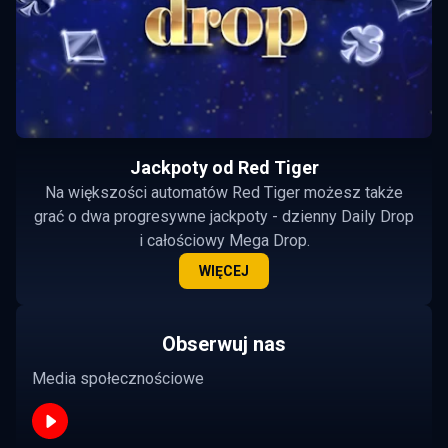
Jackpoty od Red Tiger
Na większości automatów Red Tiger możesz także
grać o dwa progresywne jackpoty - dzienny Daily Drop
i całościowy Mega Drop.
WIĘCEJ
Obserwuj nas
Media społecznościowe