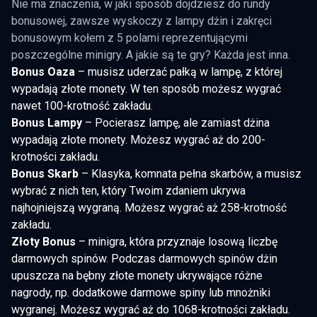
Nie ma znaczenia, w jaki sposób dojdziesz do rundy
bonusowej, zawsze wyskoczy z lampy dżin i zakręci
bonusowym kołem z 5 polami reprezentującymi
poszczególne minigry. A jakie są te gry? Każda jest inna.
Bonus Oaza
– musisz uderzać pałką w lampę, z której
wypadają złote monety. W ten sposób możesz wygrać
nawet 100-krotność zakładu.
Bonus Lampy
– Pocierasz lampę, ale zamiast dżina
wypadają złote monety. Możesz wygrać aż do 200-
krotności zakładu.
Bonus Skarb
– Klasyka, komnata pełna skarbów, a musisz
wybrać z nich ten, który Twoim zdaniem ukrywa
najhojniejszą wygraną. Możesz wygrać aż 258-krotność
zakładu.
Złoty Bonus
– minigra, która przyznaje losową liczbę
darmowych spinów. Podczas darmowych spinów dżin
upuszcza na bębny złote monety ukrywające różne
nagrody, np. dodatkowe darmowe spiny lub mnożniki
wygranej. Możesz wygrać aż do 1068-krotności zakładu.