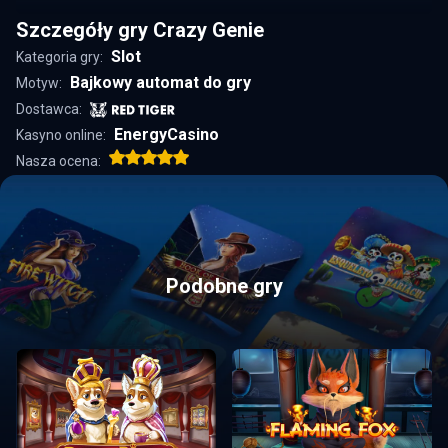
Szczegóły gry Crazy Genie
Slot
Kategoria gry:
Bajkowy automat do gry
Motyw:
Dostawca:
EnergyCasino
Kasyno online:
Nasza ocena:
Podobne gry