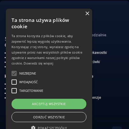
×
Ta strona używa plików
cookie
Hazard może uzależniać. Graj odpowiedzialnie.
Ta strona korzysta z plików cookie, aby
zapewnić lepszą wygodę użytkowania.
CasinoSearch
Blog o graniu
Korzystając z tej strony, wyrażasz zgodę na
używanie przez nas wszystkich plików cookie
O nas
Nowości i ciekawostki
Odpowiedzialna gra
W co grać
zgodnie z warunkami naszej polityki plików
Polityka prywatności
Rady i wskazówki
cookie.
Dowiedz się więcej
Wyłączenie odpowiedzialności
Zasady
NIEZBĘDNE
Kasyna online
Gry kasynowe
WYDAJNOŚĆ
Ulubione TOP kasyna
Sloty do gier
Bonusy kasynowe
Ruletka
TARGETOWANIE
Free spiny w kasynach
Poker
Aktualności i oferty specjalne
Jak grać, recenzje
Copyright © 2026
AKCEPTUJ WSZYSTKIE
ODRZUĆ WSZYSTKIE
POKAŻ SZCZEGÓŁY