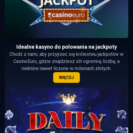
Idealne kasyno do polowania na jackpoty
Chodź z nami, aby przyjrzeć się królestwu jackpotów w
CasinoEuro, gdzie znajdziesz ich ogromną liczbę, a
niektóre nawet liczone w milionach złotych.
WIĘCEJ