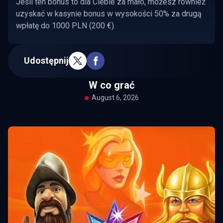
Jeśli ten bonus to dla Ciebie za mało, możesz również
uzyskać w kasynie bonus w wysokości 50% za drugą
wpłatę do 1000 PLN (200 €).
Udostępnij
W co grać
August 6, 2026