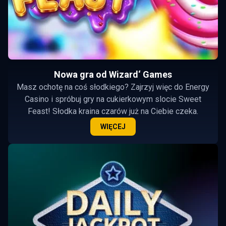
Nowa gra od Wizard‘ Games
Masz ochotę na coś słodkiego? Zajrzyj więc do Energy
Casino i spróbuj gry na cukierkowym slocie Sweet
Feast! Słodka kraina czarów już na Ciebie czeka.
WIĘCEJ