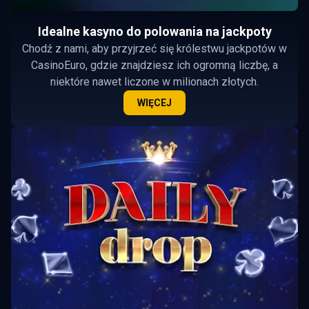
Idealne kasyno do polowania na jackpoty
Chodź z nami, aby przyjrzeć się królestwu jackpotów w
CasinoEuro, gdzie znajdziesz ich ogromną liczbę, a
niektóre nawet liczone w milionach złotych.
WIĘCEJ