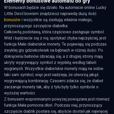
Elementy bonusowe automatu do gry
W bonusach będzie się działo. Na automacie online Lucky
Little Devil bowiem znajdziesz naprawdę dużą ilość
bonusów
i wszystkie są zasługą właśnie małego,
przynoszącego szczęście diabełka.
Całkowitą podstawą, która częściowo zastępuje symbol
Wild i będziecie się z nią spotykać chyba najczęściej, jest
funkcja Małe diabelskie monety. Te pojawiają się podczas
zwykłej gry gdziekolwiek na bębnach w różnej ilości. Po
dokręceniu bebnów obracają się, a z drugiej strony mają
ukryty wygrywający symbol z wypłatą według tabeli
wygranych. Wszystkie diabelskie monety mają na sobie
taki sam symbol, więc jest nadzieja, że utworzą jakąś
wygrywającą kombinację. Czasami zdarza się, że diabeł
zaczaruje monety tak, aby z tyłu były tylko symbole o
wyższej wartości.
Z bonusem wspomnianym powyżej powiązana jest również
funkcja Mała pomocna dłoń. Podczas niej, przynoszący
szczęście diablik postara się, abyście dostali jak najwięcej