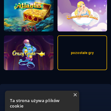
pozostałe gry
×
Ta strona używa plików
cookie