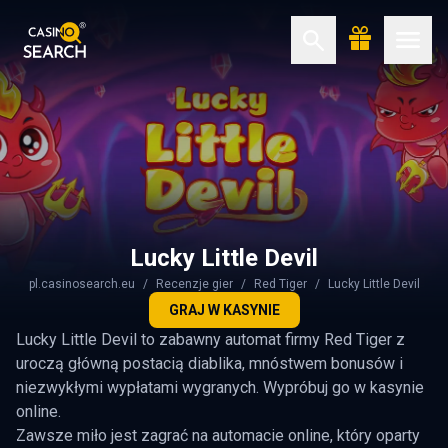
Lucky Little Devil
pl.casinosearch.eu
Recenzje gier
Red Tiger
Lucky Little Devil
GRAJ W KASYNIE
Lucky Little Devil to zabawny automat firmy Red Tiger z
uroczą główną postacią diablika, mnóstwem bonusów i
niezwykłymi wypłatami wygranych. Wypróbuj go w kasynie
online.
Zawsze miło jest zagrać na automacie online, który oparty