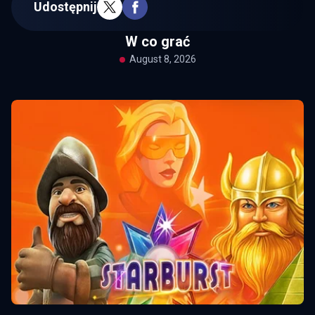
Udostępnij
W co grać
August 8, 2026