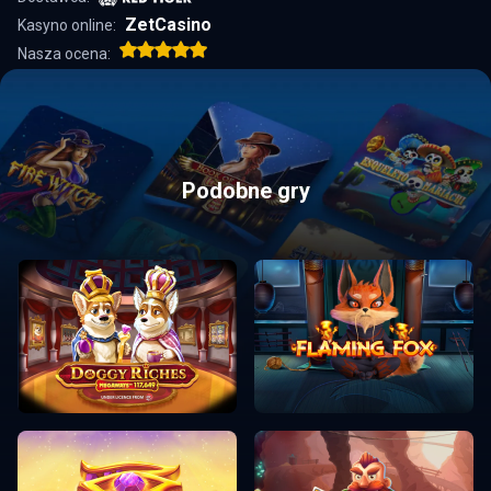
ZetCasino
Kasyno online:
Nasza ocena:
Podobne gry