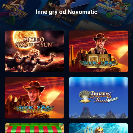
Inne gry od Novomatic