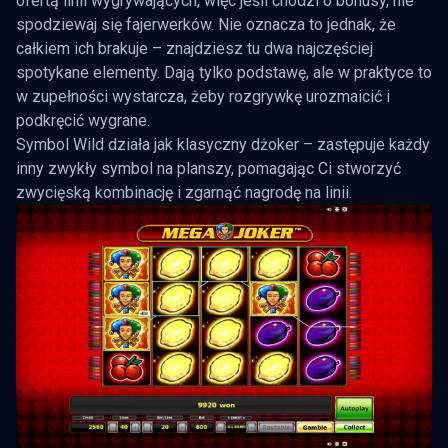
ofertą linii wygrywających, więc jeśli chodzi o bonusy, nie
spodziewaj się fajerwerków. Nie oznacza to jednak, że
całkiem ich brakuje – znajdziesz tu dwa najczęściej
spotykane elementy. Dają tylko podstawę, ale w praktyce to
w zupełności wystarcza, żeby rozgrywkę urozmaicić i
podkręcić wygrane.
Symbol Wild działa jak klasyczny dżoker – zastępuje każdy
inny zwykły symbol na planszy, pomagając Ci stworzyć
zwycięską kombinację i zgarnąć nagrodę na linii.