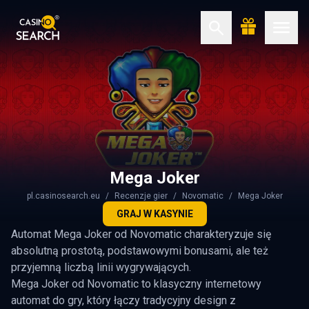
Mega Joker
pl.casinosearch.eu
Recenzje gier
Novomatic
Mega Joker
GRAJ W KASYNIE
Automat Mega Joker od Novomatic charakteryzuje się
absolutną prostotą, podstawowymi bonusami, ale też
przyjemną liczbą linii wygrywających.
Mega Joker od Novomatic to klasyczny internetowy
automat do gry, który łączy tradycyjny design z