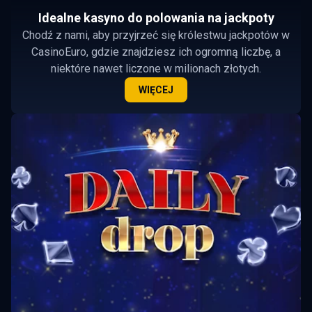
Idealne kasyno do polowania na jackpoty
Chodź z nami, aby przyjrzeć się królestwu jackpotów w
CasinoEuro, gdzie znajdziesz ich ogromną liczbę, a
niektóre nawet liczone w milionach złotych.
WIĘCEJ