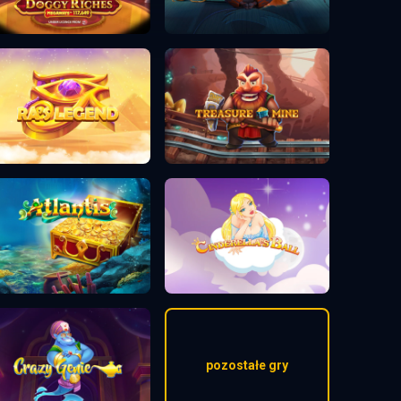
pozostałe gry