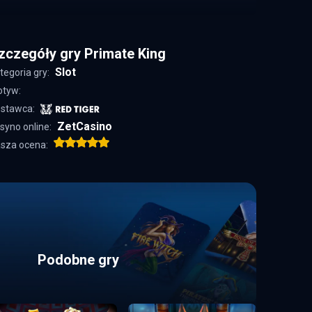
zczegóły gry Primate King
Slot
tegoria gry:
tyw:
stawca:
ZetCasino
syno online:
sza ocena:
Podobne gry