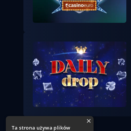
×
Ta strona używa plików