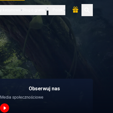
y kasynowe
Blog o graniu
Polski
Obserwuj nas
Media społecznościowe