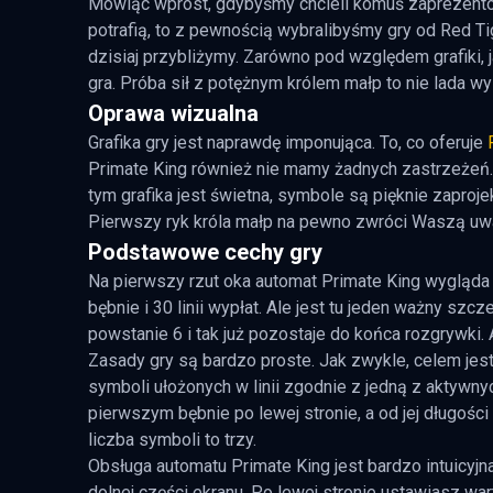
Mówiąc wprost, gdybyśmy chcieli komuś zaprezent
potrafią, to z pewnością wybralibyśmy gry od Red Ti
dzisiaj przybliżymy. Zarówno pod względem grafiki, 
gra. Próba sił z potężnym królem małp to nie lada w
Oprawa wizualna
Grafika gry jest naprawdę imponująca. To, co oferuje
Primate King również nie mamy żadnych zastrzeżeń.
tym grafika jest świetna, symbole są pięknie zaproje
Pierwszy ryk króla małp na pewno zwróci Waszą uw
Podstawowe cechy gry
Na pierwszy rzut oka automat Primate King wygląda
bębnie i 30 linii wypłat. Ale jest tu jeden ważny sz
powstanie 6 i tak już pozostaje do końca rozgrywki. 
Zasady gry są bardzo proste. Jak zwykle, celem jest
symboli ułożonych w linii zgodnie z jedną z aktywnyc
pierwszym bębnie po lewej stronie, a od jej długoś
liczba symboli to trzy.
Obsługa automatu Primate King jest bardzo intuicyjn
dolnej części ekranu. Po lewej stronie ustawiasz w