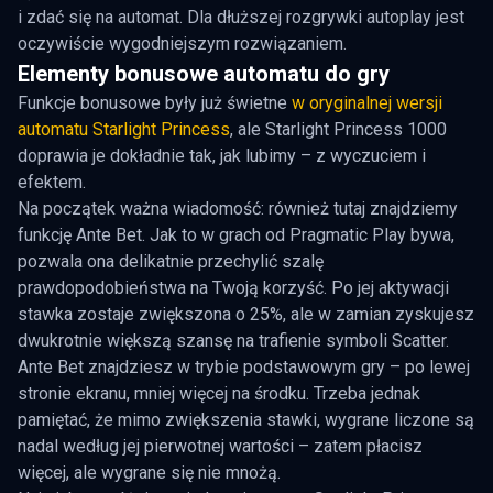
i zdać się na automat. Dla dłuższej rozgrywki autoplay jest
oczywiście wygodniejszym rozwiązaniem.
Elementy bonusowe automatu do gry
Funkcje bonusowe były już świetne
w oryginalnej wersji
automatu Starlight Princess
, ale Starlight Princess 1000
doprawia je dokładnie tak, jak lubimy – z wyczuciem i
efektem.
Na początek ważna wiadomość: również tutaj znajdziemy
funkcję Ante Bet. Jak to w grach od Pragmatic Play bywa,
pozwala ona delikatnie przechylić szalę
prawdopodobieństwa na Twoją korzyść. Po jej aktywacji
stawka zostaje zwiększona o 25%, ale w zamian zyskujesz
dwukrotnie większą szansę na trafienie symboli Scatter.
Ante Bet znajdziesz w trybie podstawowym gry – po lewej
stronie ekranu, mniej więcej na środku. Trzeba jednak
pamiętać, że mimo zwiększenia stawki, wygrane liczone są
nadal według jej pierwotnej wartości – zatem płacisz
więcej, ale wygrane się nie mnożą.