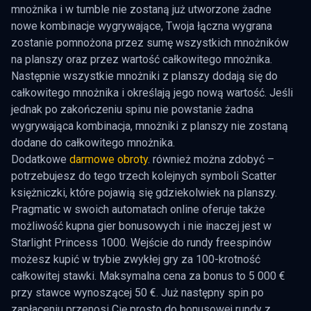
mnożnika i w tumble nie zostaną już utworzone żadne
nowe kombinacje wygrywające, Twoja łączna wygrana
zostanie pomnożona przez sumę wszystkich mnożników
na planszy oraz przez wartość całkowitego mnożnika.
Następnie wszystkie mnożniki z planszy dodają się do
całkowitego mnożnika i określają jego nową wartość. Jeśli
jednak po zakończeniu spinu nie powstanie żadna
wygrywająca kombinacja, mnożniki z planszy nie zostaną
dodane do całkowitego mnożnika.
Dodatkowe
darmowe obroty
. również można zdobyć –
potrzebujesz do tego trzech kolejnych symboli Scatter
księżniczki, które pojawią się gdziekolwiek na planszy.
Pragmatic w swoich automatach online oferuje także
możliwość kupna gier bonusowych i nie inaczej jest w
Starlight Princess 1000. Wejście do rundy freespinów
możesz kupić w trybie zwykłej gry za 100-krotność
całkowitej stawki. Maksymalna cena za bonus to 5 000 €
przy stawce wynoszącej 50 €. Już następny spin po
zapłaceniu przenosi Cię prosto do bonusowej rundy z