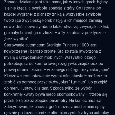
Zasada działania jest taka sama, jak w innych grach: bębny
się nie kręcą, a symbole spadają z góry. Co istotne, po
każdej wygranej z planszy znikają wszystkie symbole
tworzące zwycięską kombinację, a ich miejsce zajmują
nowe. Jeśli nowe symbole także stworzą zwycięski układ,
gra natychmiast go rozlicza – a Ty zarabiasz praktycznie
„bez wysiłku”.
Sterowanie automatem Starlight Princess 1000 jest
nowoczesne i bardzo proste. Gra została stworzona z
myślą o urządzeniach mobilnych. Wszystko, czego
potrzebujesz do komfortowej rozgrywki, znajdziesz po
prawej stronie ekranu – w zasięgu dużego przycisku „spin”.
Kluczowe jest ustawienie wysokości stawki – możesz to
zrobić za pomocą przycisków „plus” i „minus” lub przejść
do menu i ustawić ją tam. Szkoda tylko, że wybór
konkretnej kwoty bywa nieco skomplikowany – trzeba się
przeklikać przez zbędne parametry. Na koniec musisz
zdecydować, jak chcesz grać: możesz uruchamiać spiny
ręcznie po każdej rundzie albo skorzystać z trybu autoplay