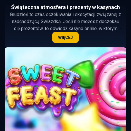
Świąteczna atmosfera i prezenty w kasynach
Grudzień to czas oczekiwania i ekscytacji związanej z
nadchodzącą Gwiazdką. Jeśli nie możesz doczekać
się prezentów, to odwiedź kasyno online, w którym
czekają one na Ciebie już teraz!
WIĘCEJ