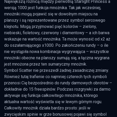
Największą różnicą między pierwotną Starlight Princess a
wersją 1000 jest funkcja mnożnika. Tak jak wcześniej,
mnożniki mogą pojawić się w dowolnym miejscu na
planszy i są reprezentowane przez symbol sercowego
klejnotu. Mogą przyjmować pięć kolorów – zielony,
niebieski, fioletowy, czerwony i diamentowy – a ich barwa
wskazuje na wartość mnożnika. Ta może wynosić od x2 aż
do oszałamiającego x1000. Po zakończeniu rundy – o ile
nie wystąpiła nowa kombinacja wygrywająca – wszystkie
mnożniki obecne na planszy sumują się, a łączna wygrana
jest mnożona przez ten sumaryczny mnożnik.
Symbol Scatter nie przeszedł żadnej zasadniczej zmiany.
Również tutaj trafienie co najmniej czterech tych symboli
przenosi Cię bezpośrednio do rundy darmowych obrotów –
dokładnie do 15 freespinów. Podczas rozgrywki za darmo
aktywuje się funkcja całkowitego mnożnika, którego
aktualna wartość wyświetla się w lewym górnym rogu.
Całkowity mnożnik działa bardzo prosto: jeśli w
zwycięskim spinie w grze bonusowej pojawi się symbol