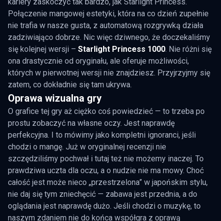
kariery zaskoczyć tak bardzo, jak Starlight Princess.
Połączenie mangowej estetyki, która na co dzień zupełnie
nie trafia w nasze gusta, z automatową rozgrywką działa
zadziwiająco dobrze. Nic więc dziwnego, że doczekaliśmy
się kolejnej wersji –
Starlight Princess 1000
. Nie różni się
ona drastycznie od oryginału, ale oferuje możliwości,
których w pierwotnej wersji nie znajdziesz. Przyjrzyjmy się
zatem, co dokładnie się tam ukrywa.
Oprawa wizualna gry
O grafice tej gry aż ciężko coś powiedzieć — to trzeba po
prostu zobaczyć na własne oczy. Jest naprawdę
perfekcyjna. I to mówimy jako kompletni ignoranci, jeśli
chodzi o mangę. Już w oryginalnej recenzji nie
szczędziliśmy pochwał i tutaj też nie możemy inaczej. To
prawdziwa uczta dla oczu, a o nudzie nie ma mowy. Choć
całość jest może nieco „przestrzelona” w japońskim stylu,
nie daj się tym zniechęcić — zabawa jest przednia, a do
oglądania jest naprawdę dużo. Jeśli chodzi o muzykę, to
naszym zdaniem nie do końca współgra z oprawą