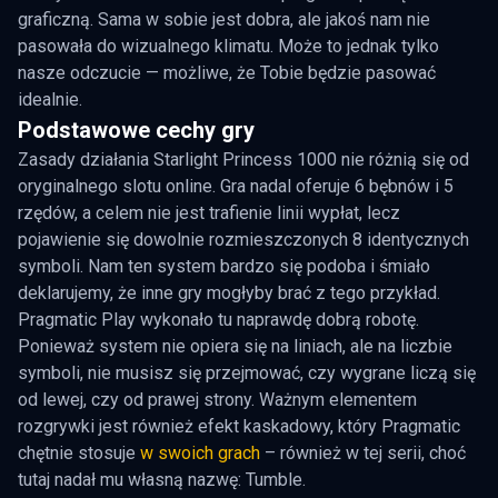
graficzną. Sama w sobie jest dobra, ale jakoś nam nie
pasowała do wizualnego klimatu. Może to jednak tylko
nasze odczucie — możliwe, że Tobie będzie pasować
idealnie.
Podstawowe cechy gry
Zasady działania Starlight Princess 1000 nie różnią się od
oryginalnego slotu online. Gra nadal oferuje 6 bębnów i 5
rzędów, a celem nie jest trafienie linii wypłat, lecz
pojawienie się dowolnie rozmieszczonych 8 identycznych
symboli. Nam ten system bardzo się podoba i śmiało
deklarujemy, że inne gry mogłyby brać z tego przykład.
Pragmatic Play wykonało tu naprawdę dobrą robotę.
Ponieważ system nie opiera się na liniach, ale na liczbie
symboli, nie musisz się przejmować, czy wygrane liczą się
od lewej, czy od prawej strony. Ważnym elementem
rozgrywki jest również efekt kaskadowy, który Pragmatic
chętnie stosuje
w swoich grach
– również w tej serii, choć
tutaj nadał mu własną nazwę: Tumble.