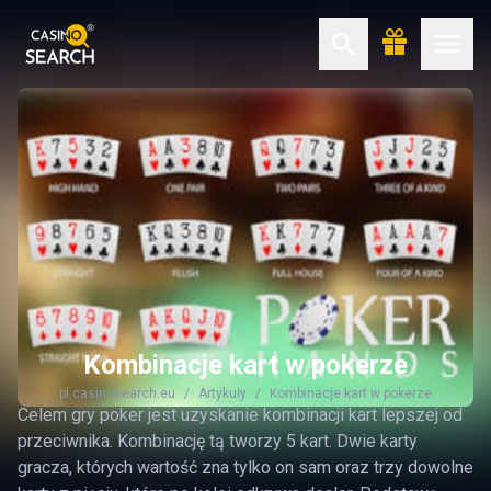
Kombinacje kart w pokerze
pl.casinosearch.eu
Artykuły
Kombinacje kart w pokerze
Celem gry poker jest uzyskanie kombinacji kart lepszej od
przeciwnika. Kombinację tą tworzy 5 kart. Dwie karty
gracza, których wartość zna tylko on sam oraz trzy dowolne