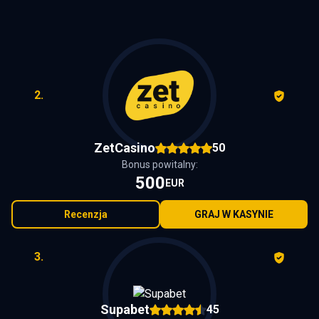
2.
ZetCasino
50
Bonus powitalny:
500
EUR
Recenzja
GRAJ W KASYNIE
3.
Supabet
45