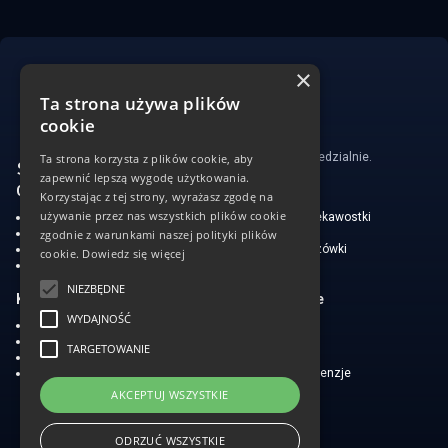
×
Ta strona używa plików
cookie
Hazard może uzależniać. Graj odpowiedzialnie.
Ta strona korzysta z plików cookie, aby
zapewnić lepszą wygodę użytkowania.
CasinoSearch
Blog o graniu
Korzystając z tej strony, wyrażasz zgodę na
używanie przez nas wszystkich plików cookie
O nas
Nowości i ciekawostki
Odpowiedzialna gra
W co grać
zgodnie z warunkami naszej polityki plików
Polityka prywatności
Rady i wskazówki
cookie.
Dowiedz się więcej
Wyłączenie odpowiedzialności
Zasady
NIEZBĘDNE
Kasyna online
Gry kasynowe
WYDAJNOŚĆ
Ulubione TOP kasyna
Sloty do gier
Bonusy kasynowe
Ruletka
TARGETOWANIE
Free spiny w kasynach
Poker
Aktualności i oferty specjalne
Jak grać, recenzje
Copyright © 2026
AKCEPTUJ WSZYSTKIE
ODRZUĆ WSZYSTKIE