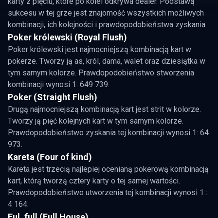
karty z pięciu, które po kolei odkrywa dealer. Podstawą
sukcesu w tej grze jest znajomość wszystkich możliwych
kombinacji, ich kolejności i prawdopodobieństwa zyskania.
Poker królewski (Royal Flush)
Poker królewski jest najmocniejszą kombinacją kart w
pokerze. Tworzy ją as, król, dama, walet oraz dziesiątka w
tym samym kolorze. Prawdopodobieństwo stworzenia
kombinacji wynosi 1: 649 739.
Poker (Straight Flush)
Drugą najmocniejszą kombinacją kart jest strit w kolorze.
Tworzy ją pięć kolejnych kart w tym samym kolorze.
Prawdopodobieństwo zyskania tej kombinacji wynosi 1: 64
973.
Kareta (Four of kind)
Kareta jest trzecią najlepiej ocenianą pokerową kombinacją
kart, którą tworzą cztery karty o tej samej wartości.
Prawdopodobieństwo utworzenia tej kombinacji wynosi 1 :
4 164.
Ful, full (Full House)