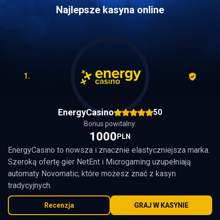
Najlepsze kasyna online
1.
EnergyCasino
50
Bonus powitalny:
1000
PLN
EnergyCasino to nowsza i znacznie elastyczniejsza marka.
Szeroką ofertę gier NetEnt i Microgaming uzupełniają
automaty Novomatic, które możesz znać z kasyn
tradycyjnych.
Recenzja
GRAJ W KASYNIE