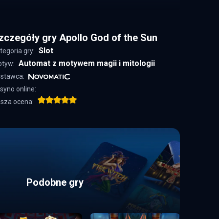
zczegóły gry Apollo God of the Sun
Slot
tegoria gry:
Automat z motywem magii i mitologii
tyw:
stawca:
syno online:
sza ocena:
Podobne gry