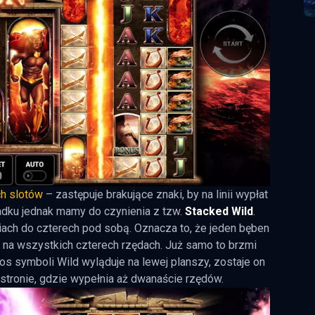
ch slotów
– zastępuje brakujące znaki, by na linii wypłat
dku jednak mamy do czynienia z tzw.
Stacked Wild
.
ach do czterech pod sobą. Oznacza to, że jeden bęben
na wszystkich czterech rzędach. Już samo to brzmi
y stos symboli Wild wyląduje na lewej planszy, zostaje on
stronie, gdzie wypełnia aż dwanaście rzędów.