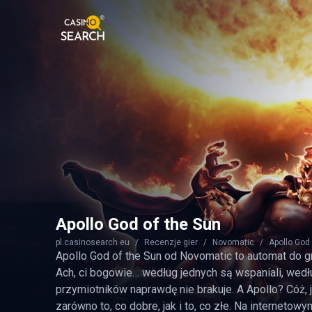
Apollo God of the Sun
pl.casinosearch.eu
Recenzje gier
Novomatic
Apollo God 
Apollo God of the Sun od Novomatic to automat do 
Ach, ci bogowie… według jednych są wspaniali, wedłu
przymiotników naprawdę nie brakuje. A Apollo? Cóż,
zarówno to, co dobre, jak i to, co złe. Na interneto