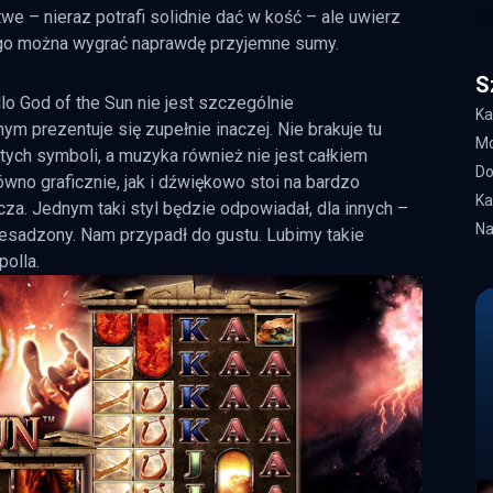
we – nieraz potrafi solidnie dać w kość – ale uwierz
 tego można wygrać naprawdę przyjemne sumy.
S
lo God of the Sun nie jest szczególnie
Ka
prezentuje się zupełnie inaczej. Nie brakuje tu
Mo
ych symboli, a muzyka również nie jest całkiem
Do
ówno graficznie, jak i dźwiękowo stoi na bardzo
Ka
za. Jednym taki styl będzie odpowiadał, dla innych –
Na
esadzony. Nam przypadł do gustu. Lubimy takie
polla.