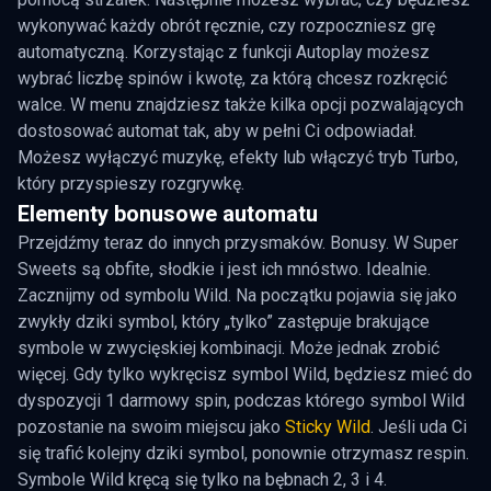
wykonywać każdy obrót ręcznie, czy rozpoczniesz grę
automatyczną. Korzystając z funkcji Autoplay możesz
wybrać liczbę spinów i kwotę, za którą chcesz rozkręcić
walce. W menu znajdziesz także kilka opcji pozwalających
dostosować automat tak, aby w pełni Ci odpowiadał.
Możesz wyłączyć muzykę, efekty lub włączyć tryb Turbo,
który przyspieszy rozgrywkę.
Elementy bonusowe automatu
Przejdźmy teraz do innych przysmaków. Bonusy. W Super
Sweets są obfite, słodkie i jest ich mnóstwo. Idealnie.
Zacznijmy od symbolu Wild. Na początku pojawia się jako
zwykły dziki symbol, który „tylko” zastępuje brakujące
symbole w zwycięskiej kombinacji. Może jednak zrobić
więcej. Gdy tylko wykręcisz symbol Wild, będziesz mieć do
dyspozycji 1 darmowy spin, podczas którego symbol Wild
pozostanie na swoim miejscu jako
Sticky Wild
. Jeśli uda Ci
się trafić kolejny dziki symbol, ponownie otrzymasz respin.
Symbole Wild kręcą się tylko na bębnach 2, 3 i 4.