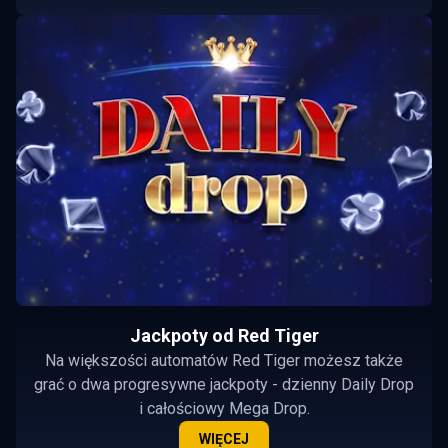
Jackpoty od Red Tiger
Na większości automatów Red Tiger możesz także
grać o dwa progresywne jackpoty - dzienny Daily Drop
i całościowy Mega Drop.
WIĘCEJ