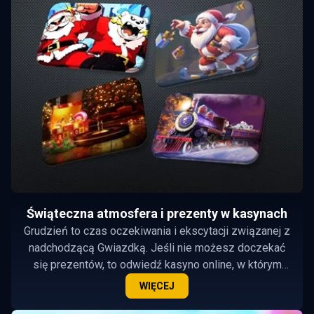
Świąteczna atmosfera i prezenty w kasynach
Grudzień to czas oczekiwania i ekscytacji związanej z
nadchodzącą Gwiazdką. Jeśli nie możesz doczekać
się prezentów, to odwiedź kasyno online, w którym
czekają one na Ciebie już teraz!
WIĘCEJ