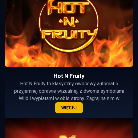
Hot N Fruity
Hot N Fruity to klasyczny owocowy automat o
przyjemnej oprawie wizualnej, z dwoma symbolami
Wild i wypłatami w obie strony. Zagraj na nim w
kasynie online.
WIĘCEJ