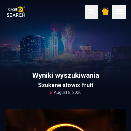
Wyniki wyszukiwania
Szukane słowo: fruit
August 8, 2026