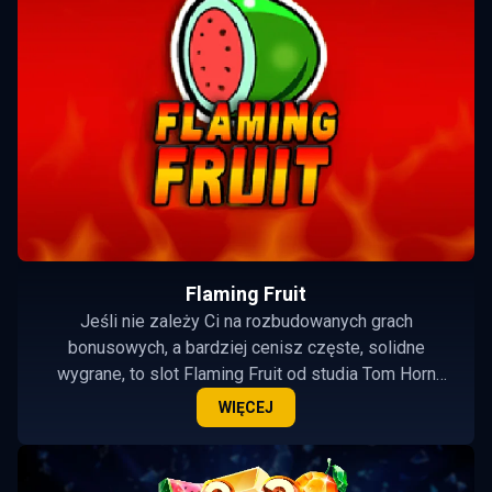
Flaming Fruit
Jeśli nie zależy Ci na rozbudowanych grach
bonusowych, a bardziej cenisz częste, solidne
wygrane, to slot Flaming Fruit od studia Tom Horn
będzie dla Ciebie idealny. Odpal go w kasynie online!
WIĘCEJ