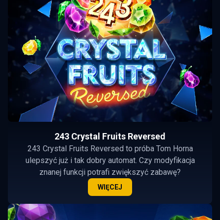
243 Crystal Fruits Reversed
243 Crystal Fruits Reversed to próba Tom Horna
ulepszyć już i tak dobry automat. Czy modyfikacja
znanej funkcji potrafi zwiększyć zabawę?
WIĘCEJ