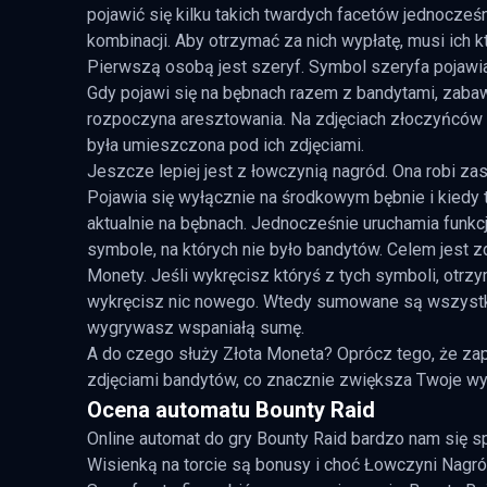
pojawić się kilku takich twardych facetów jednocze
kombinacji. Aby otrzymać za nich wypłatę, musi ich 
Pierwszą osobą jest szeryf. Symbol szeryfa pojawi
Gdy pojawi się na bębnach razem z bandytami, zabawa
rozpoczyna aresztowania. Na zdjęciach złoczyńców p
była umieszczona pod ich zdjęciami.
Jeszcze lepiej jest z łowczynią nagród. Ona robi zas
Pojawia się wyłącznie na środkowym bębnie i kiedy t
aktualnie na bębnach. Jednocześnie uruchamia funkc
symbole, na których nie było bandytów. Celem jest 
Monety. Jeśli wykręcisz któryś z tych symboli, otrzy
wykręcisz nic nowego. Wtedy sumowane są wszystki
wygrywasz wspaniałą sumę.
A do czego służy Złota Moneta? Oprócz tego, że z
zdjęciami bandytów, co znacznie zwiększa Twoje wy
Ocena automatu Bounty Raid
Online automat do gry Bounty Raid bardzo nam się sp
Wisienką na torcie są bonusy i choć Łowczyni Nagród 