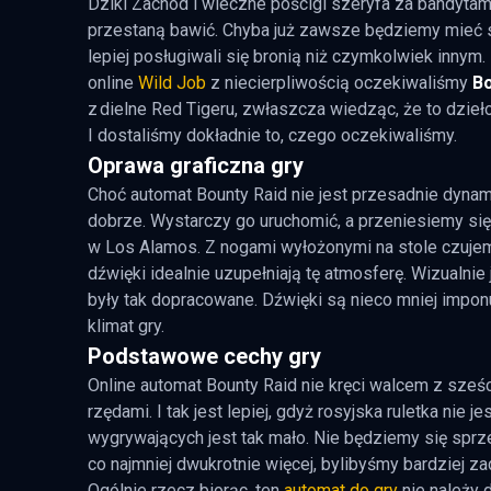
Dziki Zachód i wieczne pościgi szeryfa za bandytam
przestaną bawić. Chyba już zawsze będziemy mieć sł
lepiej posługiwali się bronią niż czymkolwiek inny
online
Wild Job
z niecierpliwością oczekiwaliśmy
Bo
z dielne Red Tigeru, zwłaszcza wiedząc, że to dzieło
I dostaliśmy dokładnie to, czego oczekiwaliśmy.
Oprawa graficzna gry
Choć automat Bounty Raid nie jest przesadnie dyna
dobrze. Wystarczy go uruchomić, a przeniesiemy się
w Los Alamos. Z nogami wyłożonymi na stole czujemy,
dźwięki idealnie uzupełniają tę atmosferę. Wizualnie 
były tak dopracowane. Dźwięki są nieco mniej imponuj
klimat gry.
Podstawowe cechy gry
Online automat Bounty Raid nie kręci walcem z sześ
rzędami. I tak jest lepiej, gdyż rosyjska ruletka nie j
wygrywających jest tak mało. Nie będziemy się sprzecz
co najmniej dwukrotnie więcej, bylibyśmy bardziej z
Ogólnie rzecz biorąc, ten
automat do gry
nie należy 