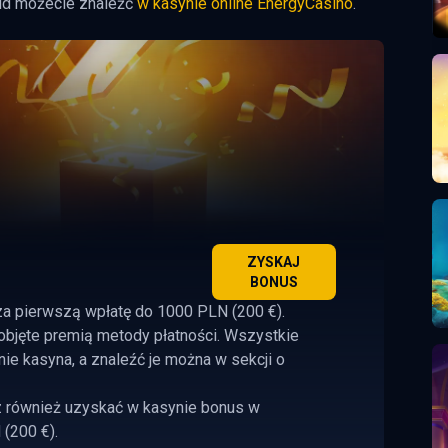
aid możecie znaleźć
w kasynie online EnergyCasino
.
ZYSKAJ
BONUS
za pierwszą wpłatę do 1000 PLN (200 €).
objęte premią metody płatności. Wszystkie
ie kasyna, a znaleźć je można w sekcji o
sz również uzyskać w kasynie bonus w
(200 €).