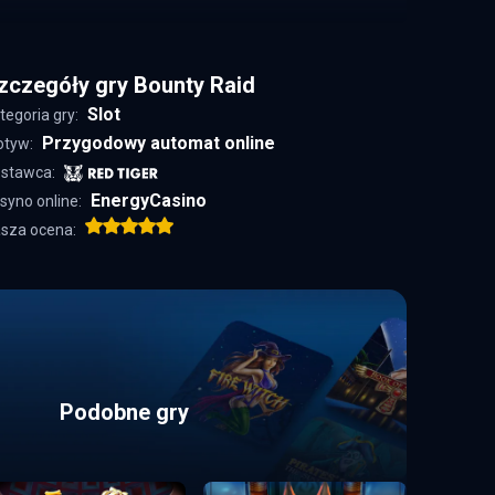
zczegóły gry Bounty Raid
Slot
tegoria gry:
Przygodowy automat online
tyw:
stawca:
EnergyCasino
syno online:
sza ocena:
Podobne gry