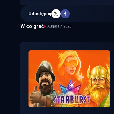
Udostępnij
W co grać
August 7, 2026