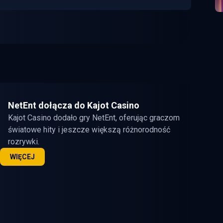
NetEnt dołącza do Kajot Casino
Kajot Casino dodało gry NetEnt, oferując graczom
światowe hity i jeszcze większą różnorodność
rozrywki.
WIĘCEJ