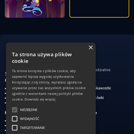
×
Ta strona używa plików
cookie
Hazard może uzależniać. Graj odpowiedzialnie.
Ta strona korzysta z plików cookie, aby
zapewnić lepszą wygodę użytkowania.
CasinoSearch
Blog o graniu
Korzystając z tej strony, wyrażasz zgodę na
używanie przez nas wszystkich plików cookie
O nas
Nowości i ciekawostki
Odpowiedzialna gra
W co grać
zgodnie z warunkami naszej polityki plików
Polityka prywatności
Rady i wskazówki
cookie.
Dowiedz się więcej
Wyłączenie odpowiedzialności
Zasady
NIEZBĘDNE
Kasyna online
Gry kasynowe
WYDAJNOŚĆ
Ulubione TOP kasyna
Sloty do gier
Bonusy kasynowe
Ruletka
TARGETOWANIE
Free spiny w kasynach
Poker