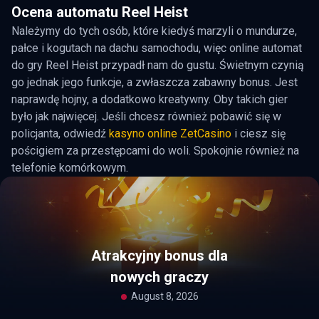
Ocena automatu Reel Heist
Należymy do tych osób, które kiedyś marzyli o mundurze,
pałce i kogutach na dachu samochodu, więc online automat
do gry Reel Heist przypadł nam do gustu. Świetnym czynią
go jednak jego funkcje, a zwłaszcza zabawny bonus. Jest
naprawdę hojny, a dodatkowo kreatywny. Oby takich gier
było jak najwięcej. Jeśli chcesz również pobawić się w
policjanta, odwiedź
kasyno online ZetCasino
i ciesz się
pościgiem za przestępcami do woli. Spokojnie również na
telefonie komórkowym.
Atrakcyjny bonus dla
nowych graczy
August 8, 2026