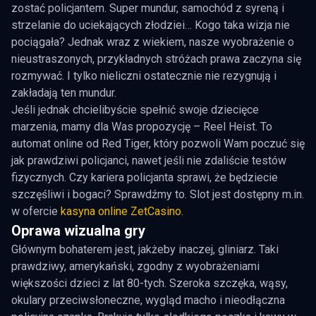
zostać policjantem. Super mundur, samochód z syreną i
strzelanie do uciekających złodziei… Kogo taka wizja nie
pociągała? Jednak wraz z wiekiem, nasze wyobrażenie o
nieustraszonych, przykładnych stróżach prawa zaczyna się
rozmywać. I tylko nieliczni ostatecznie nie rezygnują i
zakładają ten mundur.
Jeśli jednak chcielibyście spełnić swoje dziecięce
marzenia, mamy dla Was propozycję – Reel Heist. To
automat online od Red Tiger, który pozwoli Wam poczuć się
jak prawdziwi policjanci, nawet jeśli nie zdaliście testów
fizycznych. Czy kariera policjanta sprawi, że będziecie
szczęśliwi i bogaci? Sprawdźmy to. Slot jest dostępny m.in.
w ofercie
kasyna online ZetCasino
.
Oprawa wizualna gry
Głównym bohaterem jest, jakżeby inaczej, gliniarz. Taki
prawdziwy, amerykański, zgodny z wyobrażeniami
większości dzieci z lat 80-tych. Szeroka szczęka, wąsy,
okulary przeciwsłoneczne, wygląd macho i nieodłączna