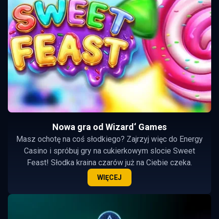
Nowa gra od Wizard‘ Games
Masz ochotę na coś słodkiego? Zajrzyj więc do Energy
Casino i spróbuj gry na cukierkowym slocie Sweet
Feast! Słodka kraina czarów już na Ciebie czeka.
WIĘCEJ