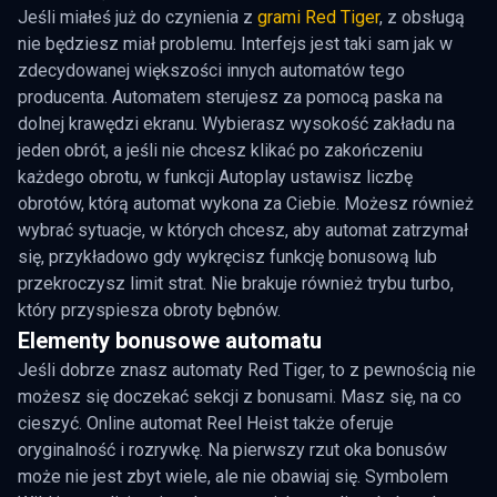
Jeśli miałeś już do czynienia z
grami Red Tiger
, z obsługą
nie będziesz miał problemu. Interfejs jest taki sam jak w
zdecydowanej większości innych automatów tego
producenta. Automatem sterujesz za pomocą paska na
dolnej krawędzi ekranu. Wybierasz wysokość zakładu na
jeden obrót, a jeśli nie chcesz klikać po zakończeniu
każdego obrotu, w funkcji Autoplay ustawisz liczbę
obrotów, którą automat wykona za Ciebie. Możesz również
wybrać sytuacje, w których chcesz, aby automat zatrzymał
się, przykładowo gdy wykręcisz funkcję bonusową lub
przekroczysz limit strat. Nie brakuje również trybu turbo,
który przyspiesza obroty bębnów.
Elementy bonusowe automatu
Jeśli dobrze znasz automaty Red Tiger, to z pewnością nie
możesz się doczekać sekcji z bonusami. Masz się, na co
cieszyć. Online automat Reel Heist także oferuje
oryginalność i rozrywkę. Na pierwszy rzut oka bonusów
może nie jest zbyt wiele, ale nie obawiaj się. Symbolem