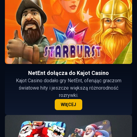
NetEnt dołącza do Kajot Casino
Kajot Casino dodało gry NetEnt, oferując graczom
światowe hity i jeszcze większą różnorodność
rozrywki.
WIĘCEJ