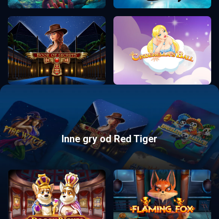
Inne gry od Red Tiger